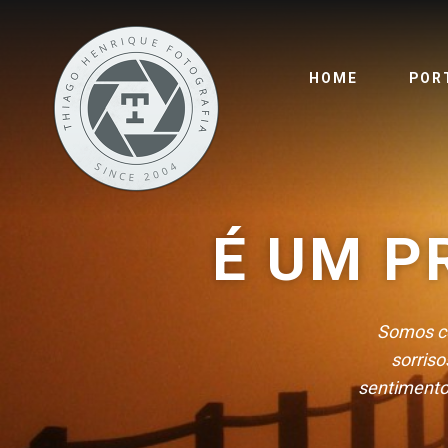
HOME
POR
É UM P
Somos co
sorriso
sentimentos