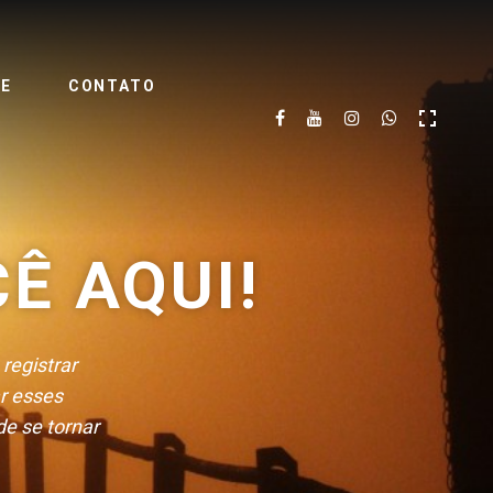
TE
CONTATO
Ê AQUI!
registrar
ar esses
de se tornar