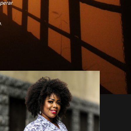
uperar
.