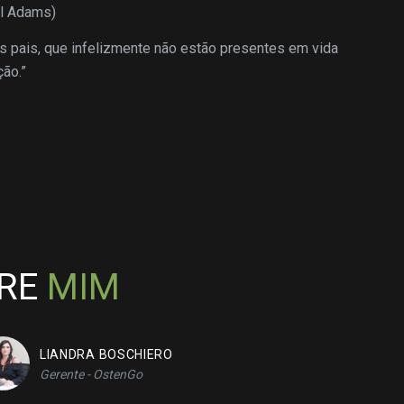
l Adams)
s pais, que infelizmente não estão presentes em vida
ão.”
BRE
MIM
LIANDRA BOSCHIERO
B
Gerente - OstenGo
E