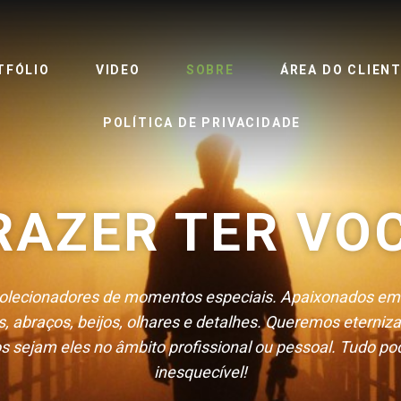
TFÓLIO
VIDEO
SOBRE
ÁREA DO CLIEN
POLÍTICA DE PRIVACIDADE
RAZER TER VOC
lecionadores de momentos especiais. Apaixonados em 
s, abraços, beijos, olhares e detalhes. Queremos eterniz
 sejam eles no âmbito profissional ou pessoal. Tudo po
inesquecível!