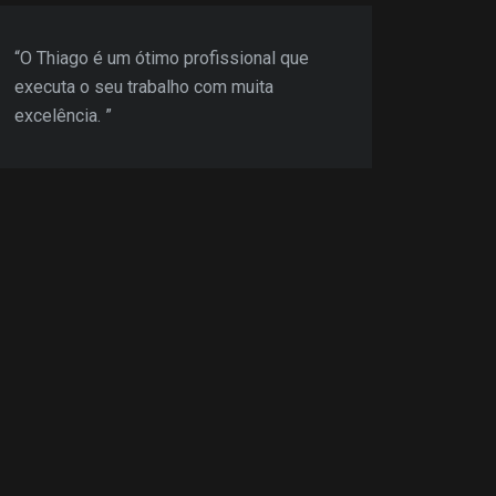
“O Thiago é um ótimo profissional que
“Thia
executa o seu trabalho com muita
dedic
excelência. ”
neces
casam
minha
cliqu
um ex
recom